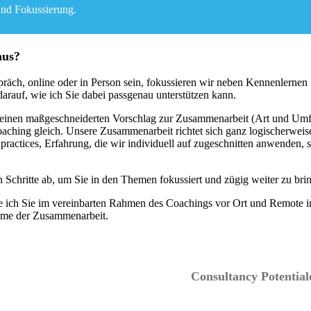
und Fokussierung.
aus?
äch, online oder in Person sein, fokussieren wir neben Kennenlerne
rauf, wie ich Sie dabei passgenau unterstützen kann.
r einen maßgeschneiderten Vorschlag zur Zusammenarbeit (Art und Um
Coaching gleich. Unsere Zusammenarbeit richtet sich ganz logischerwei
ractices, Erfahrung, die wir individuell auf zugeschnitten anwenden,
Schritte ab, um Sie in den Themen fokussiert und zügig weiter zu bri
e ich Sie im vereinbarten Rahmen des Coachings
vor Ort und Remote in
axime der Zusammenarbeit.
Consultancy Potentia